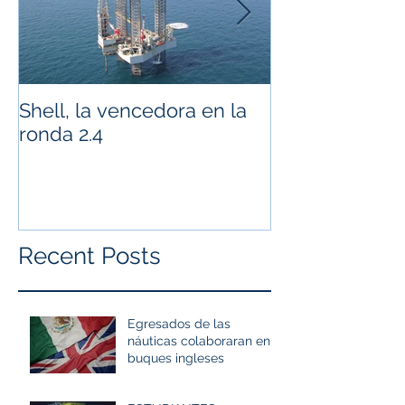
Shell, la vencedora en la
What is Peme
ronda 2.4
Cero?
Recent Posts
Egresados de las
náuticas colaboraran en
buques ingleses