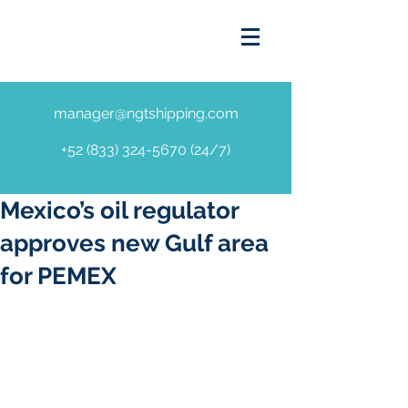
manager@ngtshipping.com
+52 (833) 324-5670 (24
/7)
Mexico’s oil regulator
approves new Gulf area
for PEMEX