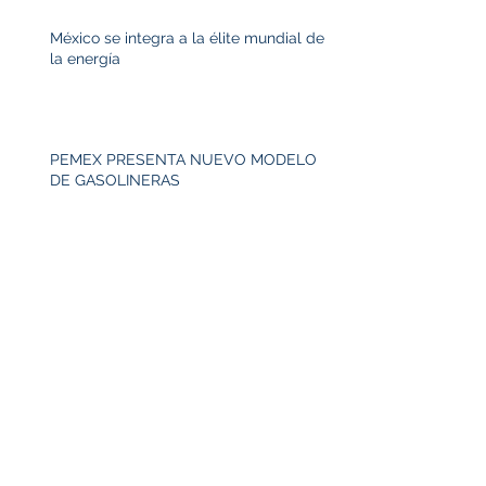
México se integra a la élite mundial de
la energía
PEMEX PRESENTA NUEVO MODELO
DE GASOLINERAS
Archive
December 2023
(1)
1 post
April 2018
(1)
1 post
March 2018
(1)
1 post
February 2018
(1)
1 post
January 2018
(3)
3 posts